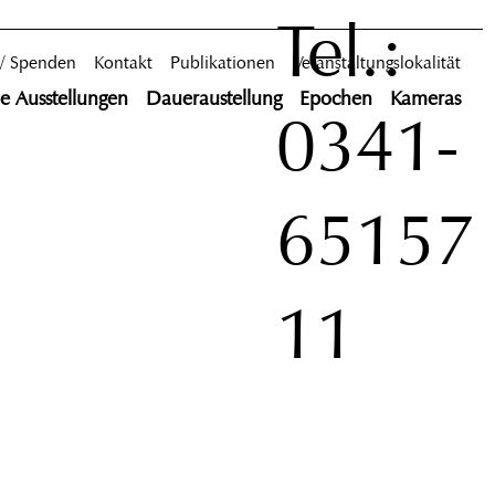
Tel.:
 / Spenden
Kontakt
Publikationen
Veranstaltungslokalität
le Ausstellungen
Daueraustellung
Epochen
Kameras
0341-
65157
11