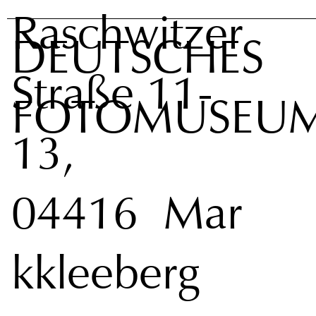
Raschwitzer
DEUTSCHES
Straße 11-
FOTOMUSEU
13,
04416 Mar
kkleeberg