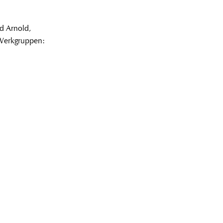
d Arnold,
i Werkgruppen: