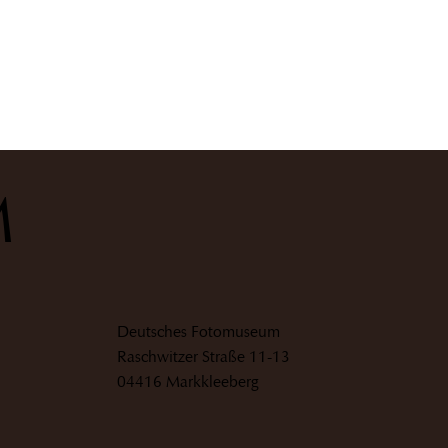
M
Deutsches Fotomuseum
Raschwitzer Straße 11-13
04416 Markkleeberg