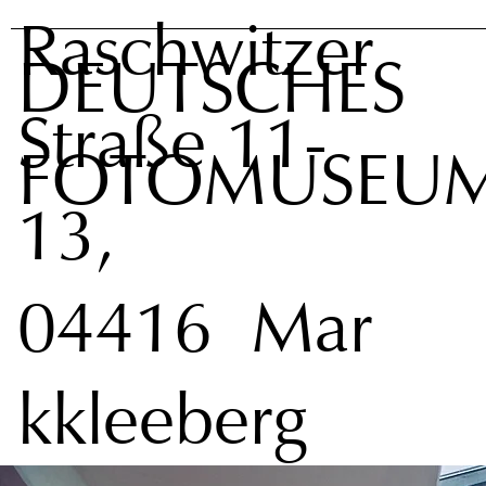
Raschwitzer
DEUTSCHES
Straße 11-
FOTOMUSEU
13,
04416 Mar
kkleeberg