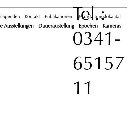
Tel.:
 / Spenden
Kontakt
Publikationen
Veranstaltungslokalität
le Ausstellungen
Daueraustellung
Epochen
Kameras
0341-
65157
11