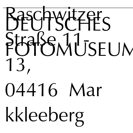
Raschwitzer
DEUTSCHES
Straße 11-
FOTOMUSEU
13,
04416 Mar
kkleeberg