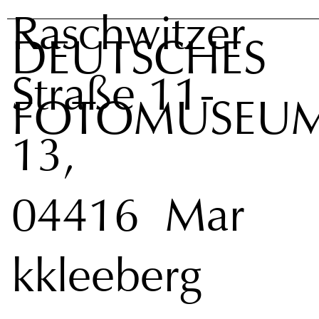
Raschwitzer
DEUTSCHES
Straße 11-
FOTOMUSEU
13,
04416 Mar
kkleeberg