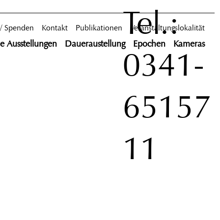
Tel.:
 / Spenden
Kontakt
Publikationen
Veranstaltungslokalität
le Ausstellungen
Daueraustellung
Epochen
Kameras
0341-
65157
11