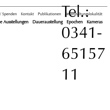
Tel.:
 / Spenden
Kontakt
Publikationen
Veranstaltungslokalität
le Ausstellungen
Daueraustellung
Epochen
Kameras
0341-
65157
11