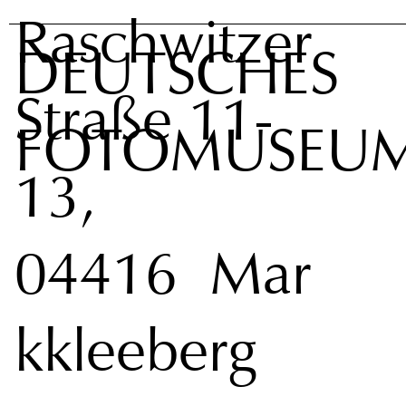
Raschwitzer
DEUTSCHES
Straße 11-
FOTOMUSEU
13,
04416 Mar
kkleeberg