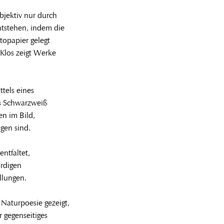
jektiv nur durch
ntstehen, indem die
topapier gelegt
Klos zeigt Werke
tels eines
es Schwarzweiß
en im Bild,
gen sind.
ntfaltet,
rdigen
llungen.
 Naturpoesie gezeigt,
 gegenseitiges