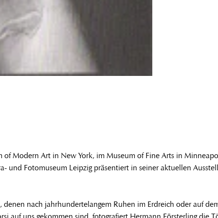
 of Modern Art in New York, im Museum of Fine Arts in Minneap
d Fotomuseum Leipzig präsentiert in seiner aktuellen Ausstellun
iten, denen nach jahrhundertelangem Ruhen im Erdreich oder auf de
orsi auf uns gekommen sind, fotografiert Hermann Försterling die 