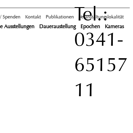
Tel.:
 / Spenden
Kontakt
Publikationen
Veranstaltungslokalität
le Ausstellungen
Daueraustellung
Epochen
Kameras
0341-
65157
11