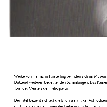
Werke von Hermann Försterling befinden sich im Museum
Dutzend weiteren bedeutenden Sammlungen. Das Kamera- un
Torsi des Meisters der Heliogravur.
Der Titel bezieht sich auf die Bildnisse antiker Aphrod
sind. So wie die Göttinnen der Liebe und Schönheit als T