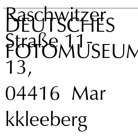
Raschwitzer
DEUTSCHES
Straße 11-
FOTOMUSEU
13,
04416 Mar
kkleeberg