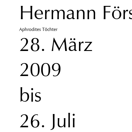
Hermann Förs
Aphrodites Töchter
28. März
2009
bis
26. Juli