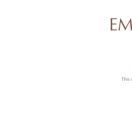
E
This 