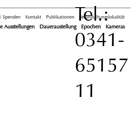
Tel.:
 / Spenden
Kontakt
Publikationen
Veranstaltungslokalität
le Ausstellungen
Daueraustellung
Epochen
Kameras
0341-
65157
11