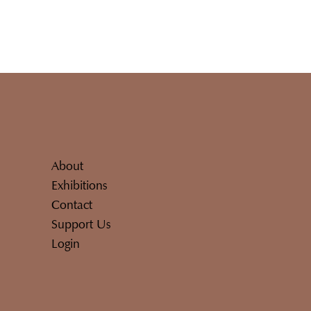
About
Exhibitions
Contact
Support Us
Login