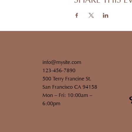
info@mysite.com
123-456-7890
500 Terry Francine St.
San Francisco CA 94158
Mon – Fri: 10:00am –
6:00pm