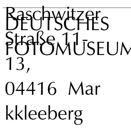
Raschwitzer
DEUTSCHES
Straße 11-
FOTOMUSEU
13,
04416 Mar
kkleeberg